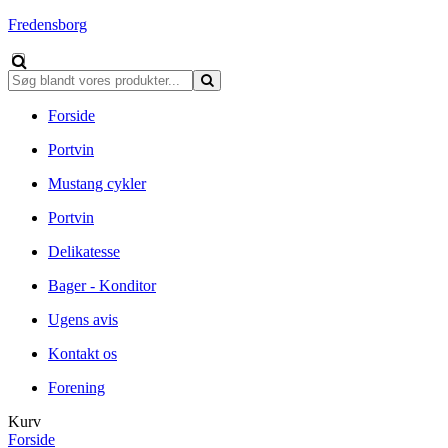
Fredensborg
Forside
Portvin
Mustang cykler
Portvin
Delikatesse
Bager - Konditor
Ugens avis
Kontakt os
Forening
Kurv
Forside