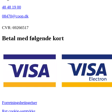
48 48 19 00
08470@coop.dk
CVR: 69266517
Betal med følgende kort
Forretningsbetingelser
Ret cookie-samtykke