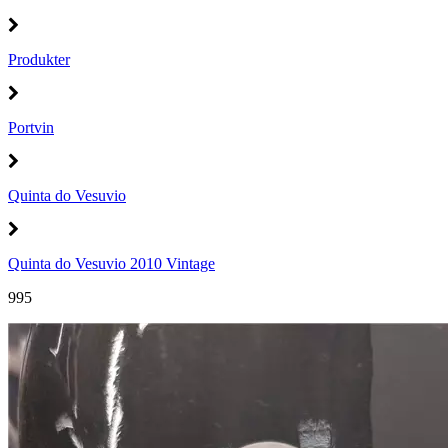
Produkter
Portvin
Quinta do Vesuvio
Quinta do Vesuvio 2010 Vintage
995