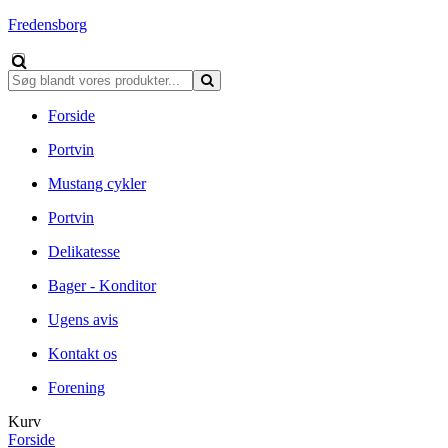
Fredensborg
Forside
Portvin
Mustang cykler
Portvin
Delikatesse
Bager - Konditor
Ugens avis
Kontakt os
Forening
Kurv
Forside