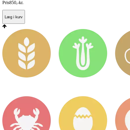
Pris
850
,
-
kr.
Læg i kurv