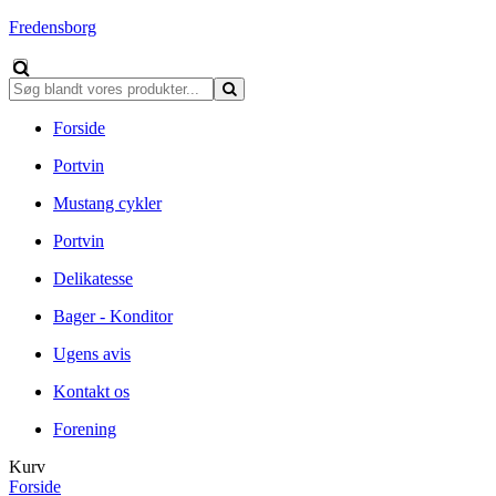
Fredensborg
Forside
Portvin
Mustang cykler
Portvin
Delikatesse
Bager - Konditor
Ugens avis
Kontakt os
Forening
Kurv
Forside