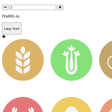
Pris
800
,
-
kr.
Læg i kurv