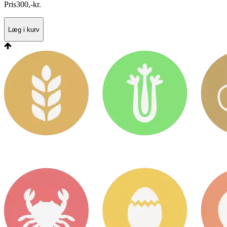
Pris
300
,
-
kr.
Læg i kurv