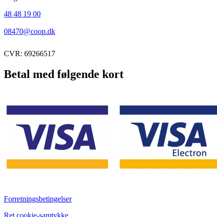
48 48 19 00
08470@coop.dk
CVR: 69266517
Betal med følgende kort
Forretningsbetingelser
Ret cookie-samtykke