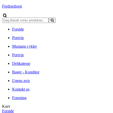
Fredensborg
Forside
Portvin
Mustang cykler
Portvin
Delikatesse
Bager - Konditor
Ugens avis
Kontakt os
Forening
Kurv
Forside