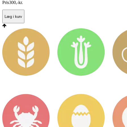
Pris
300
,
-
kr.
Læg i kurv