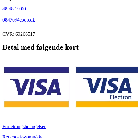
48 48 19 00
08470@coop.dk
CVR: 69266517
Betal med følgende kort
Forretningsbetingelser
Ret cookie-samtykke