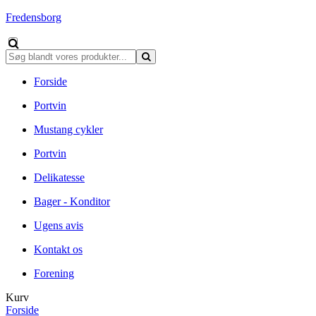
Fredensborg
Forside
Portvin
Mustang cykler
Portvin
Delikatesse
Bager - Konditor
Ugens avis
Kontakt os
Forening
Kurv
Forside