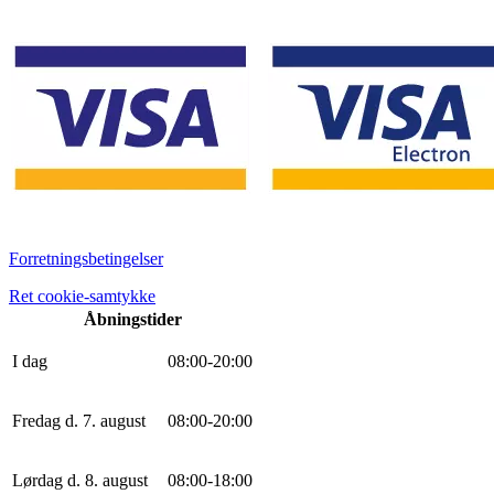
Forretningsbetingelser
Ret cookie-samtykke
Åbningstider
I dag
0
8
:
0
0
-
20
:
0
0
Fredag d. 7. august
0
8
:
0
0
-
20
:
0
0
Lørdag d. 8. august
0
8
:
0
0
-
18
:
0
0