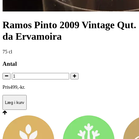
Ramos Pinto 2009 Vintage Qut.
da Ervamoira
75 cl
Antal
Pris
499
,
-
kr.
Læg i kurv