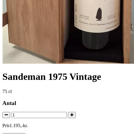
Sandeman 1975 Vintage
75 cl
Antal
Pris
1.195
,
-
kr.