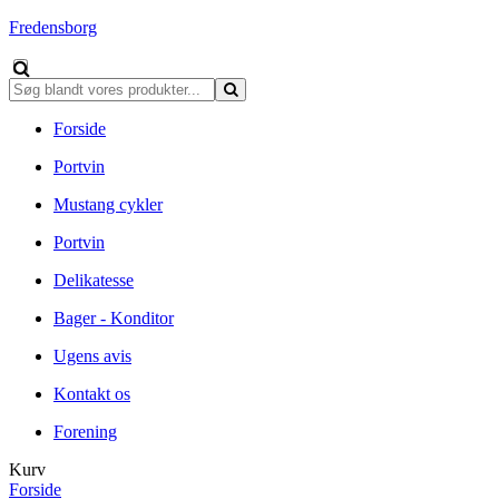
Fredensborg
Forside
Portvin
Mustang cykler
Portvin
Delikatesse
Bager - Konditor
Ugens avis
Kontakt os
Forening
Kurv
Forside