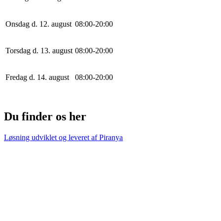
Onsdag d. 12. august
0
8
:
0
0
-
20
:
0
0
Torsdag d. 13. august
0
8
:
0
0
-
20
:
0
0
Fredag d. 14. august
0
8
:
0
0
-
20
:
0
0
Du finder os her
Løsning udviklet og leveret af
Piranya