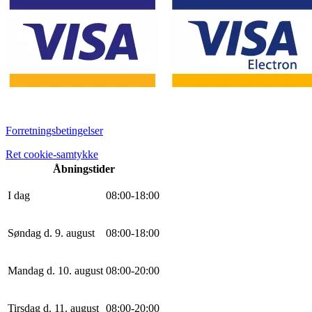
Forretningsbetingelser
Ret cookie-samtykke
Åbningstider
I dag
0
8
:
0
0
-
18
:
0
0
Søndag d. 9. august
0
8
:
0
0
-
18
:
0
0
Mandag d. 10. august
0
8
:
0
0
-
20
:
0
0
Tirsdag d. 11. august
0
8
:
0
0
-
20
:
0
0