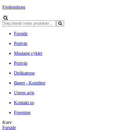
Fredensborg
Forside
Portvin
Mustang cykler
Portvin
Delikatesse
Bager - Konditor
Ugens avis
Kontakt os
Forening
Kurv
Forside