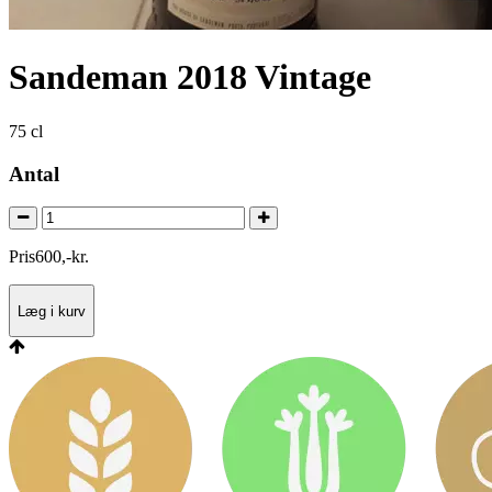
Sandeman 2018 Vintage
75 cl
Antal
Pris
600
,
-
kr.
Læg i kurv