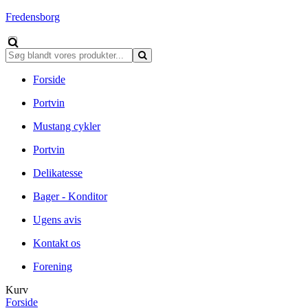
Fredensborg
Forside
Portvin
Mustang cykler
Portvin
Delikatesse
Bager - Konditor
Ugens avis
Kontakt os
Forening
Kurv
Forside