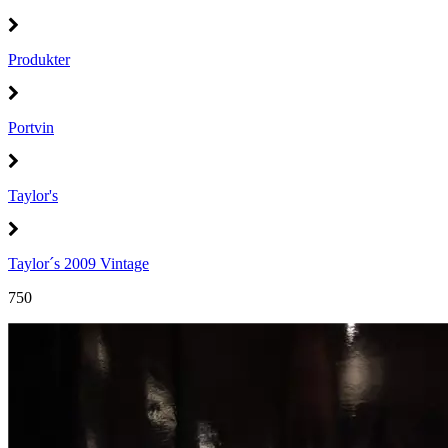
Produkter
Portvin
Taylor's
Taylor´s 2009 Vintage
750