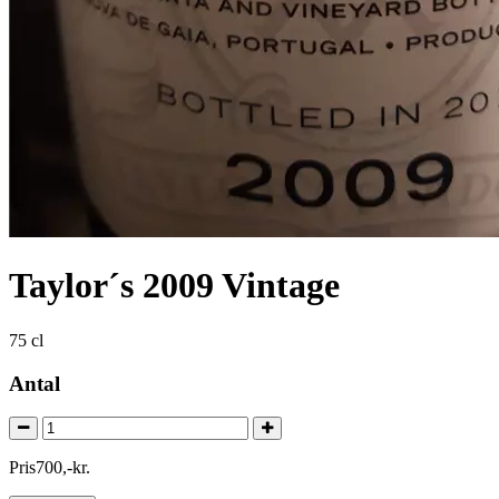
Taylor´s 2009 Vintage
75 cl
Antal
Pris
700
,
-
kr.