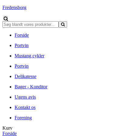
Fredensborg
Forside
Portvin
Mustang cykler
Portvin
Delikatesse
Bager - Konditor
Ugens avis
Kontakt os
Forening
Kurv
Forside