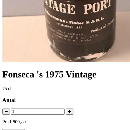
Fonseca 's 1975 Vintage
75 cl
Antal
Pris
1.800
,
-
kr.