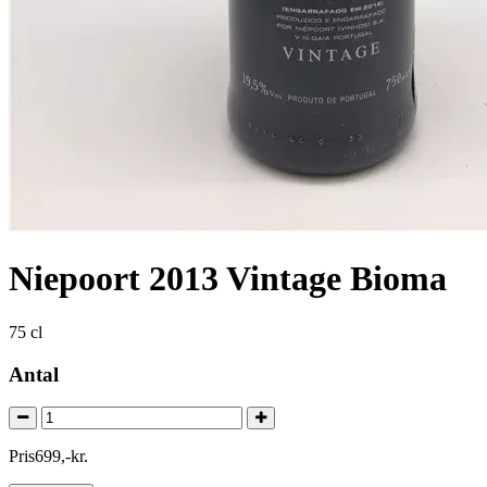
Niepoort 2013 Vintage Bioma
75 cl
Antal
Pris
699
,
-
kr.