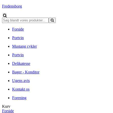
Fredensborg
Forside
Portvin
Mustang cykler
Portvin
Delikatesse
Bager - Konditor
Ugens avis
Kontakt os
Forening
Kurv
Forside