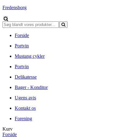
Fredensborg
Forside
Portvin
Mustang cykler
Portvin
Delikatesse
Bager - Konditor
Ugens avis
Kontakt os
Forening
Kurv
Forside