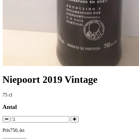
Niepoort 2019 Vintage
75 cl
Antal
Pris
750
,
-
kr.