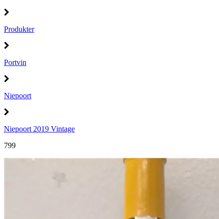
Produkter
Portvin
Niepoort
Niepoort 2019 Vintage
799