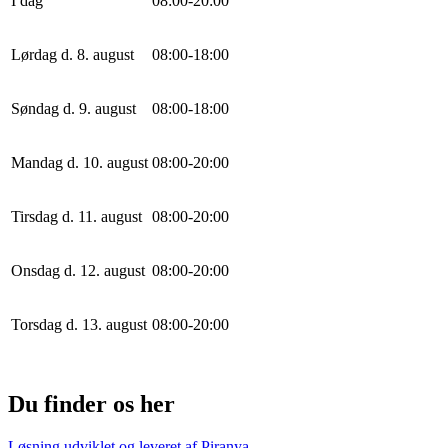
I dag
0
8
:
0
0
-
20
:
0
0
Lørdag d. 8. august
0
8
:
0
0
-
18
:
0
0
Søndag d. 9. august
0
8
:
0
0
-
18
:
0
0
Mandag d. 10. august
0
8
:
0
0
-
20
:
0
0
Tirsdag d. 11. august
0
8
:
0
0
-
20
:
0
0
Onsdag d. 12. august
0
8
:
0
0
-
20
:
0
0
Torsdag d. 13. august
0
8
:
0
0
-
20
:
0
0
Du finder os her
Løsning udviklet og leveret af
Piranya