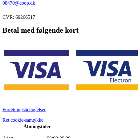
08470@coop.dk
CVR: 69266517
Betal med følgende kort
Forretningsbetingelser
Ret cookie-samtykke
Åbningstider